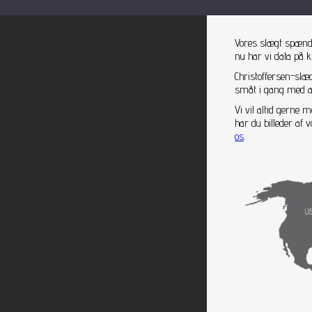
Vores slægt spænder
nu har vi data på 
Christoffersen-slæ
småt i gang med at 
Vi vil altid gerne
har du billeder af
os
.