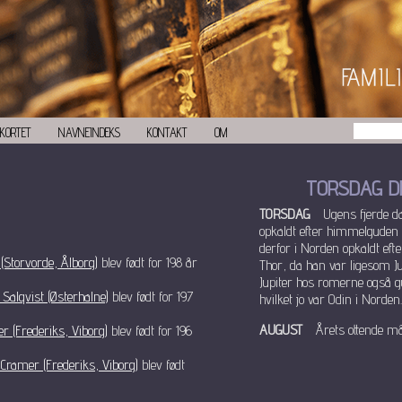
KORTET
NAVNEINDEKS
KONTAKT
OM
TORSDAG D
TORSDAG
Ugens fjerde d
opkaldt efter himmelguden 
derfor i Norden opkaldt eft
Storvorde, Ålborg)
blev født for 198 år
Thor, da han var ligesom Ju
Jupiter hos romerne også 
Salqvist (Østerhalne)
blev født for 197
hvilket jo var Odin i Norden.
AUGUST
Årets ottende må
er (Frederiks, Viborg)
blev født for 196
r Cramer (Frederiks, Viborg)
blev født