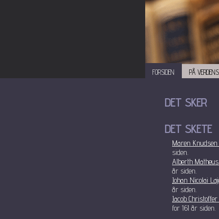
FORSIDEN
PÅ VERDENS
DET SKER
DET SKETE
Maren Knudsen (
siden.
Alberth Matheus 
år siden.
Johan Nicolai Laj
år siden.
Jacob Christoffe
for 161 år siden.