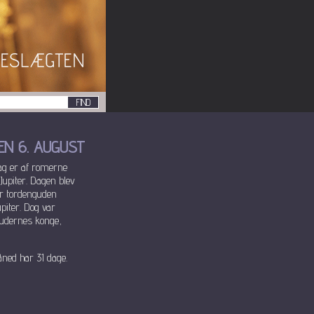
EN 6. AUGUST
ag er af romerne
Jupiter. Dagen blev
er tordenguden
piter. Dog var
gudernes konge,
ned har 31 dage.