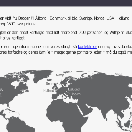
 vidt fra Dragør til Ålborg i Danmark til bl.a. Sverige, Norge, USA, Holland, 
knap 1800 slægtninge.
gten er den mest kortlagte med lidt mere end 1750 personer, og Wilhjelm-sl
blive kortlagt.
 modtage nye informationer om vores slægt, så
kontakte os
endelig, hvis du sku
 vores forfædre og deres familie - meget gerne portrætbilleder - må du også 