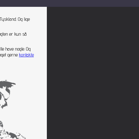
Tyskland. Og lige
ægten er kun så
lle have nogle. Og
meget gerne
kontakte