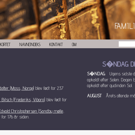
KORTET
NAVNEINDEKS
KONTAKT
OM
S�NDAG DE
S�NDAG
Ugens sidste 
opkaldt efter Solen. Dagen 
opkaldt efter gudinden Sol.
atter (Moss, Norge)
blev født for 237
AUGUST
Årets ottende må
 Bitsch (Frederiks, Viborg)
blev født for
Edvald Christophersen (Sandby mølle,
 for 176 år siden.