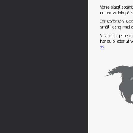
Vores slægt spænder
nu har vi data på 
Christoffersen-slæ
småt i gang med at 
Vi vil altid gerne
har du billeder af
os
.