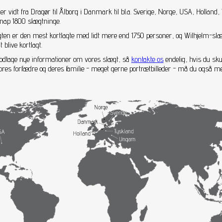
 vidt fra Dragør til Ålborg i Danmark til bl.a. Sverige, Norge, USA, Holland, 
knap 1800 slægtninge.
gten er den mest kortlagte med lidt mere end 1750 personer, og Wilhjelm-sl
blive kortlagt.
 modtage nye informationer om vores slægt, så
kontakte os
endelig, hvis du sku
 vores forfædre og deres familie - meget gerne portrætbilleder - må du også 