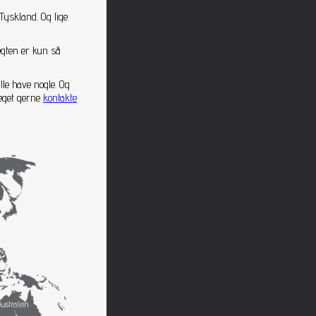
Tyskland. Og lige
ægten er kun så
lle have nogle. Og
meget gerne
kontakte