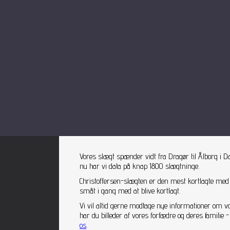
Vores slægt spænder vidt fra Dragør til Ålborg i D
nu har vi data på knap 1800 slægtninge.
Christoffersen-slægten er den mest kortlagte med
småt i gang med at blive kortlagt.
Vi vil altid gerne modtage nye informationer om v
har du billeder af vores forfædre og deres famili
os
.