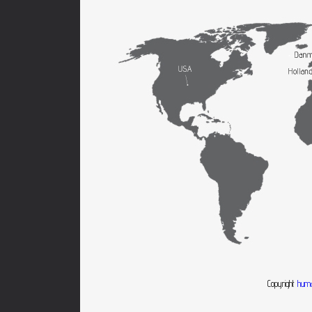
Copyright
huma