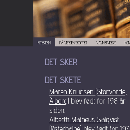
FORSIDEN
PÅ VERDENSKORTET
NAVNEINDEKS
KO
DET SKER
DET SKETE
Maren Knudsen (Storvorde,
Ålborg)
blev født for 198 år
siden.
Alberth Matheus Salqvist
(Østerhalne)
blev født for 197