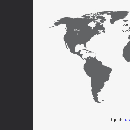
Copyright
huma