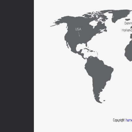
Copyright
huma