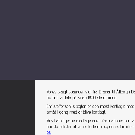
Vores slægt spænder vidt fra Dragør til Ålborg i D
nu har vi data på knap 1800 slægtninge.
Christoffersen-slægten er den mest kortlagte med
småt i gang med at blive kortlagt.
Vi vil altid gerne modtage nye informationer om v
har du billeder af vores forfædre og deres famili
os
.