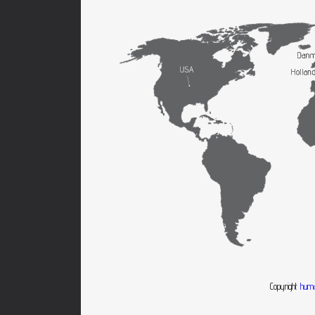
Copyright
huma