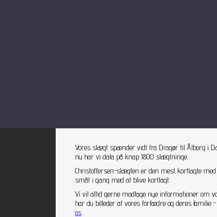
Vores slægt spænder vidt fra Dragør til Ålborg i D
nu har vi data på knap 1800 slægtninge.
Christoffersen-slægten er den mest kortlagte med
småt i gang med at blive kortlagt.
Vi vil altid gerne modtage nye informationer om v
har du billeder af vores forfædre og deres famili
os
.