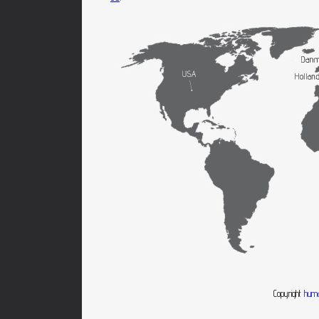
Copyright
huma