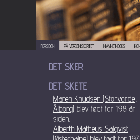
FORSIDEN
PÅ VERDENSKORTET
NAVNEINDEKS
KO
DET SKER
DET SKETE
Maren Knudsen (Storvorde,
Ålborg)
blev født for 198 år
siden.
Alberth Matheus Salqvist
(Østerhalne)
blev født for 197