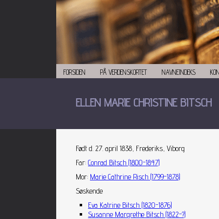
FORSIDEN
PÅ VERDENSKORTET
NAVNEINDEKS
KO
ELLEN MARIE CHRISTINE BITSCH
Født d. 27. april 1838, Frederiks, Viborg
Far
:
Conrad Bitsch (1800-1847)
Mor
:
Marie Cathrine Risch (1799-1878)
Søskende
Eva Katrine Bitsch (1820-1876)
Susanne Margrethe Bitsch (1822-?)