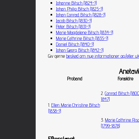
Johanne Bitsch (1824-?)
Johan Philip Bitsch (1825-?)
Johan Conrad Bitsch (1828-?)
Jacob Bitsch (1830-?)
Peter Bitsch (1831-?)
Marie Magdalene Bitsch (1834-?)
Marie Cathrine Bitsch (1835-?)
Daniel Bitsch (1840-?)
Johan Georg Bitsch (1842-?)
Giv gerne
besked om nye informationer og/eller uk
Anetavl
Proband
Forældre
2.
Conrad Bitsch (180
1847)
1.
Ellen Marie Christine Bitsch
(1838-?)
3.
Marie Cathrine Ris
(1799-1878)