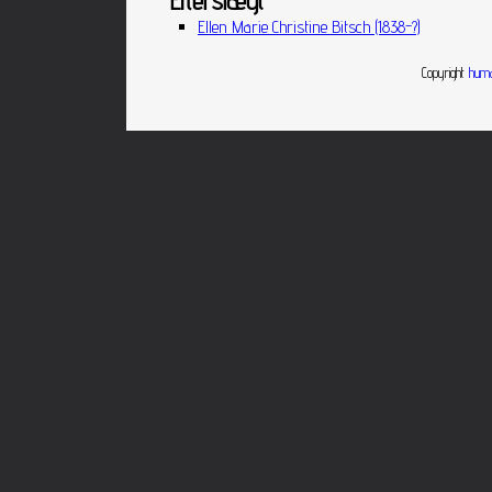
Efterslægt
Ellen Marie Christine Bitsch (1838-?)
Copyright
huma