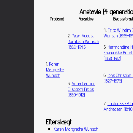
Anetavle (4 generatio
Proband
Forældre
Bedsteforæ
4.
Fritz Wilhelm 
2.
Peter August
Wunsch (1835-18
Bumbech Wunsch
(1866-1945)
5.
Hermandine H
Frederikke Bum
(1838-1913)
1.
Karen
Margrethe
Wunsch
6.
Jens Christian
(1827-1876)
3.
Anna Laurine
Elisabeth Fraas
(1869-1912)
7.
Frederikke Alb
Andreasen (1840
Efterslægt
Karen Margrethe Wunsch