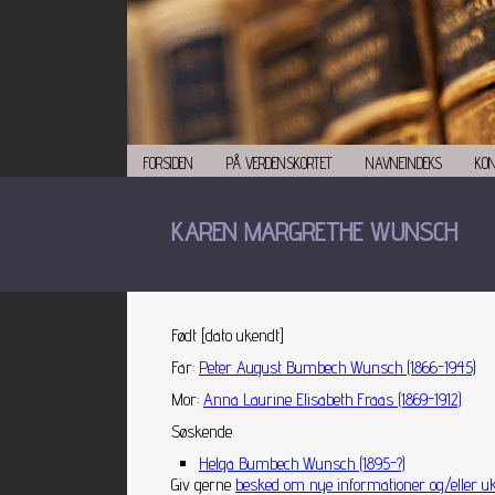
FORSIDEN
PÅ VERDENSKORTET
NAVNEINDEKS
KO
KAREN MARGRETHE WUNSCH
Født [dato ukendt]
Far
:
Peter August Bumbech Wunsch (1866-1945)
Mor
:
Anna Laurine Elisabeth Fraas (1869-1912)
Søskende
Helga Bumbech Wunsch (1895-?)
Giv gerne
besked om nye informationer og/eller uk