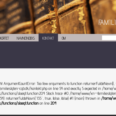
KORTET
NAVNEINDEKS
KONTAKT
OM
ht ArgumentCountError: Too few arguments to function returnerFuldeNavn(),
ilieslgten-cgb.dk/kontakt.php on line 54 and exactly 5 expected in /home
dk/functions/slaegt.function:204 Stack trace: #0 /home/www/xn--familieslgte
54): returnerFuldeNavn('135', true, false, false) #1 {main} thrown in
/home/w
k/functions/slaegt.function
on line
204