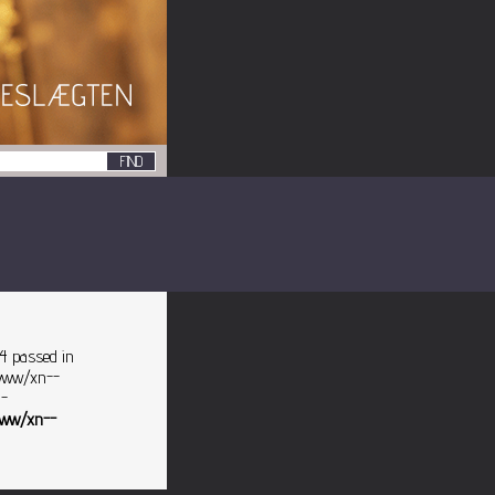
 4 passed in
/www/xn--
n-
ww/xn--