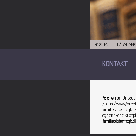
FORSIDEN
PÅ VERDENS
KONTAKT
Fatal error
: Uncaug
/home/www/xn--fam
familieslgten-cgb.
cgb.dk/kontakt.php(
familieslgten-cgb.d