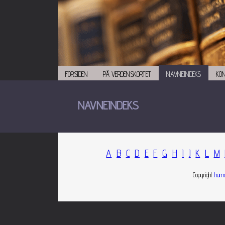
FORSIDEN
PÅ VERDENSKORTET
NAVNEINDEKS
KO
NAVNEINDEKS
A
B
C
D
E
F
G
H
I
J
K
L
M
Copyright
huma