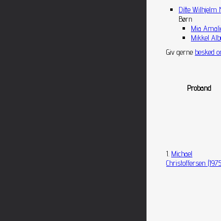
Ditte Wilhjelm 
Børn
Mia Amalie
Mikkel Alb
Giv gerne
besked o
Proband
1.
Michael
Christoffersen (1975