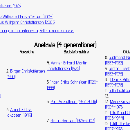
Nielsen (1973)
 Wilhjelm Christoffersen (2004)
us Wilhjelm Christoffersen (2005)
m nye informationer og/eller ukorrekte data.
Anetavle (4 generationer)
Forældre
Bedsteforældre
Old
8.
Gudmand Nie
4.
Verner Erhard Martin
(1883-1982)
Christoffersen (1925)
9.
Grethe Elisa
2.
Birger Christoffersen
(1882-1975)
(1950)
10.
Henrik Vilh
5.
Inger Erika Schneider (1926-
(1899-1978)
1999)
11.
Jella Bodil G
)
12.
6.
Poul Arendtsen (1927-2006)
13.
Marie Kirst
(1904-1976)
3.
Annette Elisa
14.
Otto Knud C
Jakobsen (1949)
(1903-1944)
7.
Birthe Hansen (1926-2003)
15.
Edith Thalk
(1907-1978)