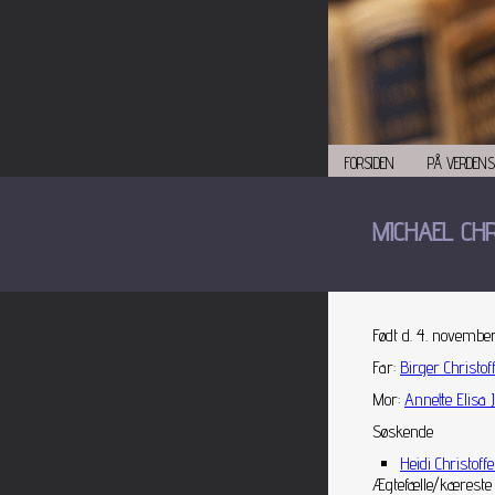
FORSIDEN
PÅ VERDENS
MICHAEL CH
Født d. 4. novembe
Far
:
Birger Christof
Mor
:
Annette Elisa 
Søskende
Heidi Christoff
Ægtefælle/kæreste