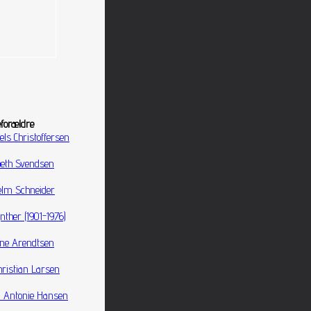
eforældre
ls Christoffersen
beth Svendsen
elm Schneider
ynther (1901-1976)
ine Arendtsen
hristian Larsen
a Antonie Hansen