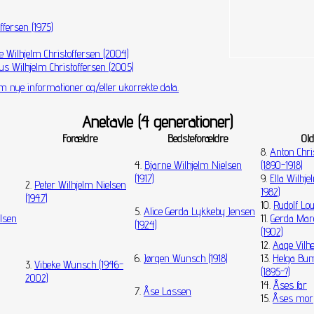
ffersen (1975)
 Wilhjelm Christoffersen (2004)
us Wilhjelm Christoffersen (2005)
m nye informationer og/eller ukorrekte data.
Anetavle (4 generationer)
Forældre
Bedsteforældre
Old
8.
Anton Chri
4.
Bjarne Wilhjelm Nielsen
(1890-1918)
(1917)
9.
Ella Wilhj
2.
Peter Wilhjelm Nielsen
1982)
(1947)
10.
Rudolf Lou
5.
Alice Gerda Lykkeby Jensen
elsen
11.
Gerda Mar
(1924)
(1902)
12.
Aage Vilh
6.
Jørgen Wunsch (1918)
13.
Helga Bu
3.
Vibeke Wunsch (1946-
(1895-?)
2002)
14.
Åses far
7.
Åse Lassen
15.
Åses mor