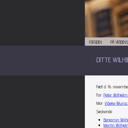
FORSIDEN
PÅ VERDENS
DITTE WILHJ
Født d. 16. novembe
Far
:
Peter Wilhjelm
Mor
:
Vibeke Wunsc
Søskende
Benjamin Wilh
Martin Wilhjel