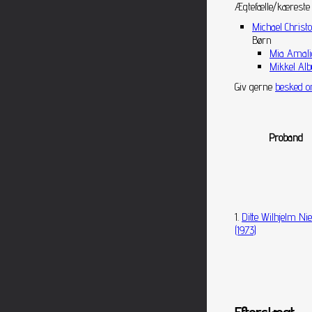
Ægtefælle/kæreste
Michael Christo
Børn
Mia Amalie
Mikkel Alb
Giv gerne
besked o
Proband
1.
Ditte Wilhjelm Ni
(1973)