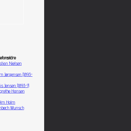
eforældre
stian Nielsen
elm Jørgensen (1893-
is Jensen (1893-?)
grethe Hansen
elm Holm
mbech Wunsch