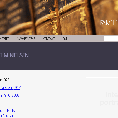
KORTET
NAVNEINDEKS
KONTAKT
OM
ELM NIELSEN
r 1973
 Nielsen (1947)
h (1946-2002)
jelm Nielsen
m Nielsen