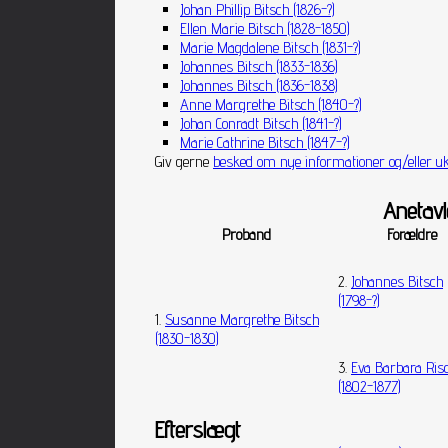
Johan Phillip Bitsch (1826-?)
Ellen Marie Bitsch (1828-1850)
Marie Magdalene Bitsch (1831-?)
Johannes Bitsch (1833-1836)
Johannes Bitsch (1836-1838)
Anne Margrethe Bitsch (1840-?)
Johan Conradt Bitsch (1841-?)
Marie Cathrine Bitsch (1847-?)
Giv gerne
besked om nye informationer og/eller uk
Anetavl
Proband
Forældre
2.
Johannes Bitsch
(1798-?)
1.
Susanne Margrethe Bitsch
(1830-1830)
3.
Eva Barbara Ris
(1802-1877)
Efterslægt