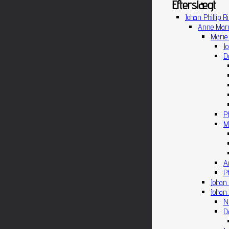
Efterslægt
Johan Phillip R
Anne Marg
Marie 
J
D
P
M
A
P
Johan 
Johan 
N
D