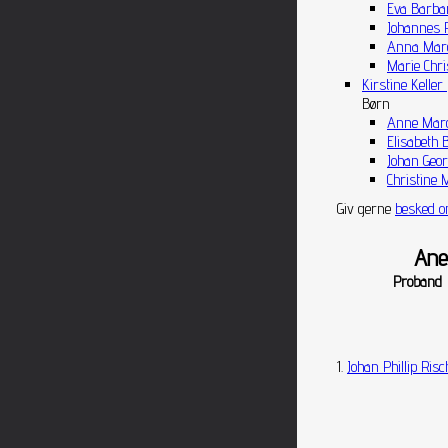
Eva Barbar
Johannes R
Anna Marg
Marie Chris
Kirstine Keller 
Børn
Anne Marg
Elisabeth 
Johan Geor
Christine 
Giv gerne
besked o
Ane
Proband
1.
Johan Phillip Risc