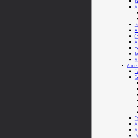
J
A
P
A
C
A
H
J
A
Anne M
E
Da
F
A
A
P