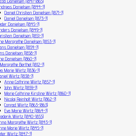
acob Danielsen (1841-1865)
ndreas Danielsen (1844-?)
Daniel Christian Danielsen (1871-?)
Daniel Danielsen (1873-?)
eder Danielsen (1845-?)
nders Danielsen (1849-?)
hristian Danielsen (1851-?)
ne Margrethe Danielsen (1853-?)
ans Danielsen (1854-?)
ens Danielsen (1858-?)
ne Danielsen (1860-?)
argrethe Berthel (1812-?)
va Marie Wiirtz (1836-?)
niel Wiirtz (1838-?)
Anne Cathrine Wiirtz (1857-?)
John Wiirtz (1859-?)
Marie Cathrine Kirstine Wiirtz (1860-?)
Nicolaj Reinholt Wiirtz (1862-?)
Conrad Wiirtz (1863-1863)
Eva Marie Wiirtz (1864-?)
rederik Wiirtz (1840-1855)
nna Margrethe Wiirtz (1843-?)
nne Marie Wiirtz (1845-?)
eter Wiirtz (1847-?)