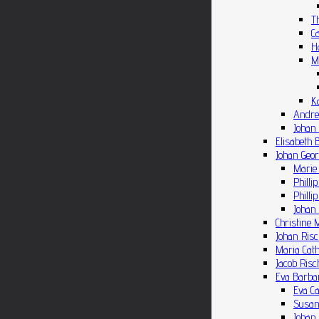
T
C
H
M
K
Andrea
Johan 
Elisabeth 
Johan Geor
Marie 
Philli
Philli
Johan 
Christine 
Johan Risc
Maria Cath
Jacob Risc
Eva Barbar
Eva Ca
Susan
Johan 