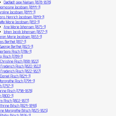
Dødfødt pige Nielsen (1878-1878)
homasine Jacobsen (1844-?)
aroline Jacobsen (1844-?)
ans Henrich Jacobsen (1849-?)
ette Marie Jacobsen (1851-?)
Ane Marie Johansen (1875-?)
Johan Jacob Johansen (1877-?)
aren Marie Jacobsen (1853-?)
s Berthel (1817-?)
George Berthel (1823-?)
Barbara Risch (1786-?)
g Risch (1789-?)
Christine Risch (1818-1822)
p Frederich Risch (1820-1822)
p Frederich Risch (1822-1827)
Daniel Risch (1824-?)
Margrethe Risch (1794-?)
h (1797-?)
rine Risch (1798-1878)
h (1800-?)
a Risch (1802-1877)
thrine Bitsch (1824-1848)
ne Margrethe Bitsch (1825-1825)
Phillip Bitsch (1826-?)