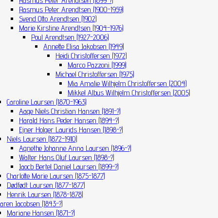
Rasmus Peter Arendtsen (1899-?)
Rasmus Peter Arendtsen (1900-1959)
Svend Otto Arendtsen (1902)
Marie Kirstine Arendtsen (1904-1976)
Poul Arendtsen (1927-2006)
Annette Elisa Jakobsen (1949)
Heidi Christoffersen (1972)
Marco Pazzoni (1999)
Michael Christoffersen (1975)
Mia Amalie Wilhjelm Christoffersen (2004)
Mikkel Albus Wilhjelm Christoffersen (2005)
Caroline Laursen (1870-1963)
Aage Niels Christian Hansen (1891-?)
Harald Hans Peder Hansen (1894-?)
Ejner Holger Laurids Hansen (1898-?)
Niels Laursen (1872-1910)
Agnethe Johanne Anna Laursen (1896-?)
Walter Hans Oluf Laursen (1898-?)
Jaocb Bertel Daniel Laursen (1899-?)
Charlotte Marie Laursen (1875-1877)
Dødfødt Laursen (1877-1877)
Henrik Laursen (1878-1878)
aren Jacobsen (1843-?)
Mariane Hansen (1871-?)