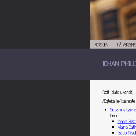
FORSIDEN
PÅ VERDENS
JOHAN PHILL
Født [dato ukendt],
Ægtefælle/kæreste
Susanne Gamsh
Børn
Johan Risc
Maria Cath
Jacob Risc