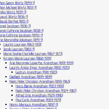
ohan Georg Wiirtz (1849-?)
ohan Michael Wiirtz (1851-?)
illip Wiirtz (1854-?)
ugust Wiirtz (1856-?)
Jacob Berthel (1815-?)
aniel Jacobsen (1836-?)
aren Cathrine Jacobsen (1838-?)
arie Cathrine Jacobsen (1840-?)
ne Margrethe Jakobsen (1841-?)
Laurits Laursen (1863-1931)
Jacob Laursen (1865-?)
Marie Sophie Charlotte Laursen (1867-1873)
Kirsten Marie Laursen (1868-1954)
Ane Margrete Lagertha Arendtsen (1891-1954)
Laurits Anton Ejnar Arendtsen (1892-1970)
Gudrun Arendtsen (1918-1920)
Dødfødt Arendtsen (1894-1894)
Niels Peter Christian Arendtsen (1895-1963)
Hans Børge Arendtsen (1923-1993)
Niels Peter Christian Arendtsen (1924-1987)
Alfred Orla Arendtsen (1929-1990)
Poul Carlo Arendtsen (1929-1979)
Henry Mariuus Arendtsen (1897-?)