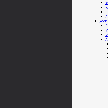
J
J
Ph
A
Johan 
D
M
M
A