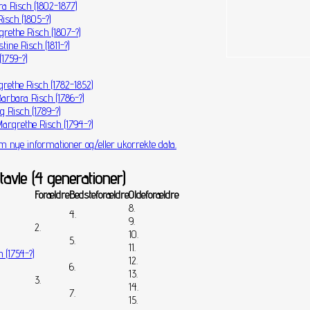
a Risch (1802-1877)
isch (1805-?)
rethe Risch (1807-?)
tine Risch (1811-?)
(1759-?)
rethe Risch (1782-1852)
Barbara Risch (1786-?)
g Risch (1789-?)
Margrethe Risch (1794-?)
m nye informationer og/eller ukorrekte data.
tavle (4 generationer)
Forældre
Bedsteforældre
Oldeforældre
8.
4.
9.
2.
10.
5.
11.
h (1754-?)
12.
6.
13.
3.
14.
7.
15.