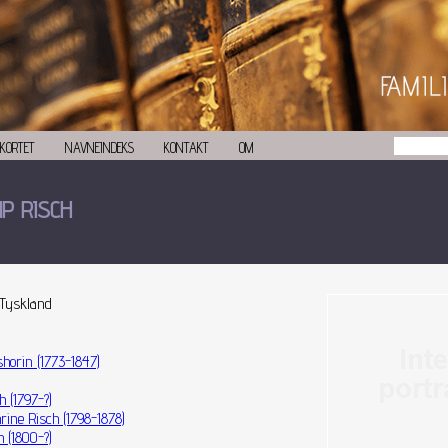
KORTET
NAVNEINDEKS
KONTAKT
OM
IP RISCH
 Tyskland
orin (1773-1847)
h (1797-?)
rine Risch (1798-1878)
h (1800-?)