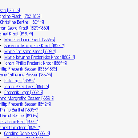
isch (1754-?)
rethe Risch (1782-1852)
Christine Berthel (1804-?)
ohan Georg Kradt (1829-1850)
aniel Kradt (1830-?)
Marie Cathrine Kradt (1855-?)
Susanne Margrethe Kradt (1857-?)
Marie Christine Kradt (1859-?)
Marie Johanne Frederikke Kradt (1862-?)
Johan Phillip Frederik Kradt (1864-?)
hillip Frederik Besser (1833-1836)
arie Catherine Besser (1837-?)
Erik Lajer (1858-?)
Johan Peter Lajer (1860-?)
Frederik Lajer (1862-?)
nna Margretha Besser (1839-?)
hillip Frederik Besser (1842-?)
Phillip Berthel (1806-?)
Daniel Berthel (1810-?)
iels Danielsen (1837-?)
aniel Danielsen (1839-?)
Caroline Danielsen (1861-?)