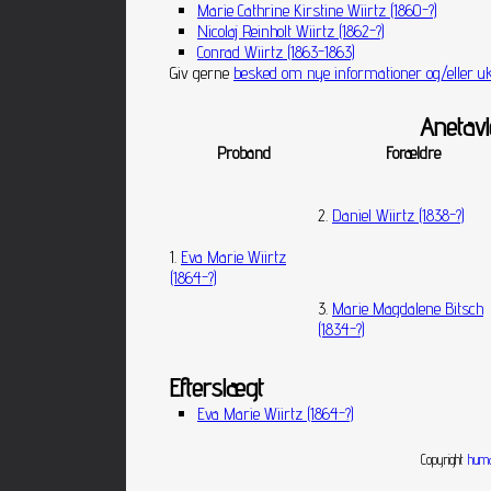
Marie Cathrine Kirstine Wiirtz (1860-?)
Nicolaj Reinholt Wiirtz (1862-?)
Conrad Wiirtz (1863-1863)
Giv gerne
besked om nye informationer og/eller uk
Anetavl
Proband
Forældre
2.
Daniel Wiirtz (1838-?)
1.
Eva Marie Wiirtz
(1864-?)
3.
Marie Magdalene Bitsch
(1834-?)
Efterslægt
Eva Marie Wiirtz (1864-?)
Copyright
huma