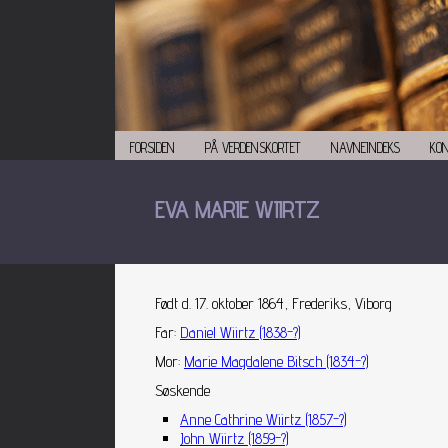
FORSIDEN
PÅ VERDENSKORTET
NAVNEINDEKS
KO
EVA MARIE WIIRTZ
Født d. 17. oktober 1864, Frederiks, Viborg
Far
:
Daniel Wiirtz (1838-?)
Mor
:
Marie Magdalene Bitsch (1834-?)
Søskende
Anne Cathrine Wiirtz (1857-?)
John Wiirtz (1859-?)