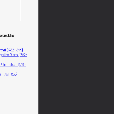
eforældre
thel (1782-1849)
rethe Risch (1782-
eter Bitsch (1761-
l (1761-1836)