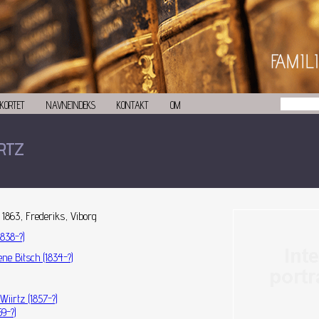
KORTET
NAVNEINDEKS
KONTAKT
OM
RTZ
 1863, Frederiks, Viborg
1838-?)
ne Bitsch (1834-?)
Wiirtz (1857-?)
59-?)