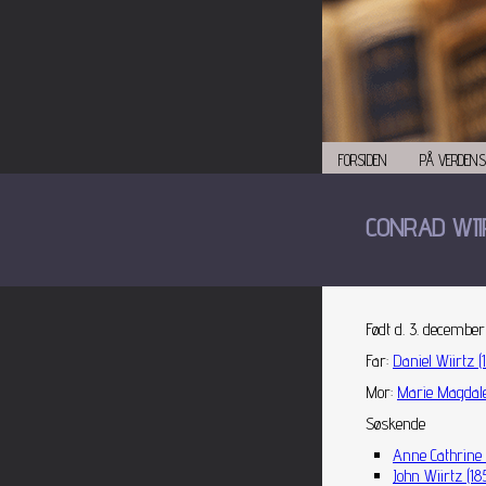
FORSIDEN
PÅ VERDENS
CONRAD WII
Født d. 3. december
Far
:
Daniel Wiirtz (
Mor
:
Marie Magdale
Søskende
Anne Cathrine 
John Wiirtz (18