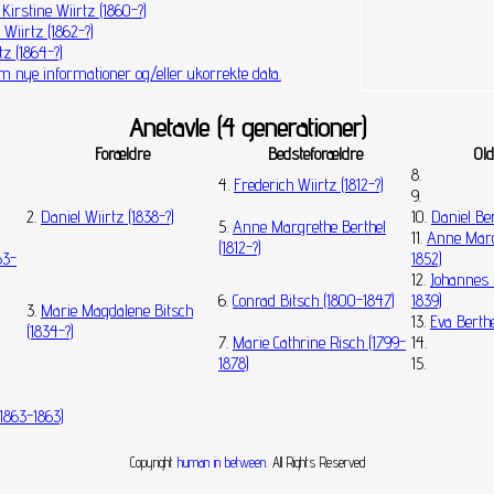
Kirstine Wiirtz (1860-?)
 Wiirtz (1862-?)
z (1864-?)
m nye informationer og/eller ukorrekte data.
Anetavle (4 generationer)
Forældre
Bedsteforældre
Old
8.
4.
Frederich Wiirtz (1812-?)
9.
2.
Daniel Wiirtz (1838-?)
10.
Daniel Ber
5.
Anne Margrethe Berthel
11.
Anne Marg
(1812-?)
63-
1852)
12.
Johannes P
6.
Conrad Bitsch (1800-1847)
1839)
3.
Marie Magdalene Bitsch
13.
Eva Berthe
(1834-?)
7.
Marie Cathrine Risch (1799-
14.
1878)
15.
(1863-1863)
Copyright
human in between
. All Rights Reserved