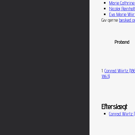
Marie Cathrine 
Nicolaj Reinholt
Eva Marie Wiirt
Giv gerne
besked o
Proband
1.
Conrad Wiirtz (18
1863)
Efterslægt
Conrad Wiirtz 