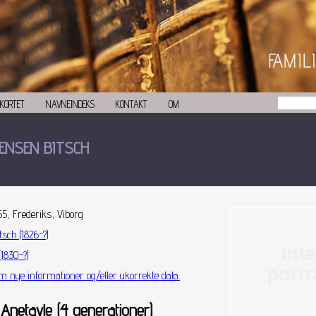
KORTET
NAVNEINDEKS
KONTAKT
OM
TENSEN BITSCH
855, Frederiks, Viborg
tsch (1826-?)
1830-?)
m nye informationer og/eller ukorrekte data.
Anetavle (4 generationer)