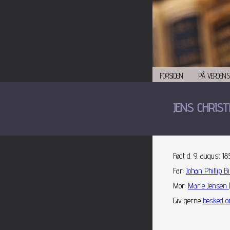
FORSIDEN
PÅ VERDENS
JENS CHRIS
Født d. 9. august 1
Far
:
Johan Phillip Bi
Mor
:
Marie Jensen (
Giv gerne
besked o