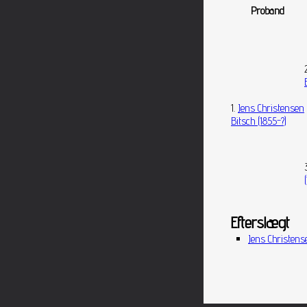
Proband
1.
Jens Christensen
Bitsch (1855-?)
Efterslægt
Jens Christense