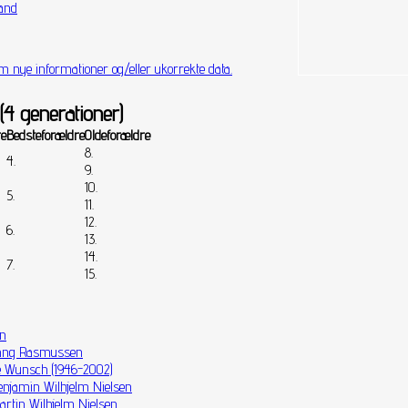
and
m nye informationer og/eller ukorrekte data.
(4 generationer)
re
Bedsteforældre
Oldeforældre
8.
4.
9.
10.
5.
11.
12.
6.
13.
14.
7.
15.
en
ang Rasmussen
e Wunsch (1946-2002)
enjamin Wilhjelm Nielsen
artin Wilhjelm Nielsen