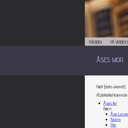
FORSIDEN
PÅ VERDENS
ÅSES MOR
Født [dato ukendt]
Ægtefælle/kæreste
Åses far
Børn
Åse Lass
Nonni
Per