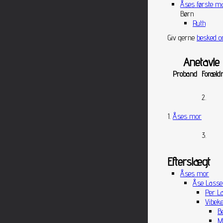
Åses første m
Børn
Ruth
Giv gerne
besked o
Anetavle 
Proband
Foræld
2.
1.
Åses mor
3.
Efterslægt
Åses mor
Åse Lass
Per L
Vibek
B
M