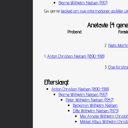
Bjarne Wilhjelm Nielsen (1917)
Giv gerne
besked om nye informationer og/eller uk
Anetavle (4 gene
Proband
Foræl
2.
Niels Marti
1.
Anton Christian Nielsen (1890-1918)
3.
Else Kirstin
Efterslægt
Anton Christian Nielsen (1890-1918)
Bjarne Wilhjelm Nielsen (1917)
Peter Wilhjelm Nielsen (1947)
Benjamin Wilhjelm Nielsen
Ditte Wilhjelm Nielsen (1973)
Mia Amalie Wilhjelm Christof
Mikkel Albus Wilhjelm Christ