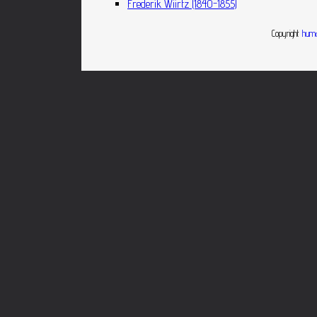
Frederik Wiirtz (1840-1855)
Copyright
huma