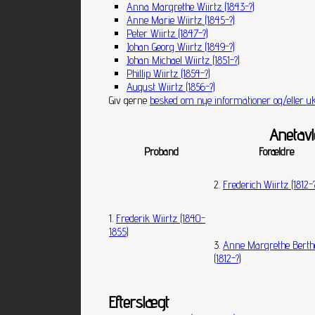
Anna Margrethe Wiirtz (1843-?)
Anne Marie Wiirtz (1845-?)
Peter Wiirtz (1847-?)
Johan Georg Wiirtz (1849-?)
Johan Michael Wiirtz (1851-?)
Phillip Wiirtz (1854-?)
August Wiirtz (1856-?)
Giv gerne
besked om nye informationer og/eller uk
Anetavl
Proband
Forældre
2.
Frederich Wiirtz (1812-?
1.
Frederik Wiirtz (1840-
1855)
3.
Anne Margrethe Berth
(1812-?)
Efterslægt