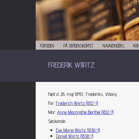
FORSIDEN
PÅ VERDENSKORTET
NAVNEINDEKS
KO
FREDERIK WIIRTZ
Født d. 26. maj 1840, Frederiks, Viborg
Far
:
Frederich Wiirtz (1812-?)
Mor
:
Anne Margrethe Berthel (1812-?)
Søskende
Eva Marie Wiirtz (1836-?)
Daniel Wiirtz (1838-?)